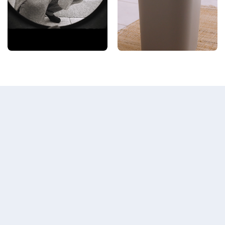
ZAHLEN, DATEN, FAKTEN
ERGEBNISSE & KEY LEARNINGS
+50
+35%
erstellte und getestete
höhere CTR
Creative-Varianten